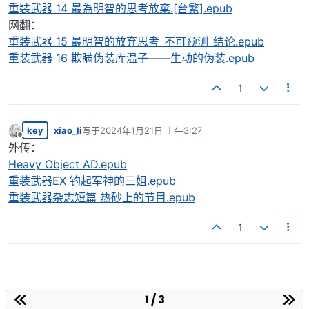
重裝武器 14 最為明智的思考放棄.[台繁].epub
网翻：
重装武器 15 最明智的放弃思考_不可预测_结论.epub
重装武器 16 欺瞒伪装库温子——生动的伪装.epub
1
key
xiao_li
写于
2024年1月21日 上午3:27
最后由 编辑
离线
外传：
Heavy Object AD.epub
重装武器EX 钓起军神的三姐.epub
重装武器杂志短篇 热砂上的节目.epub
1
1 / 3