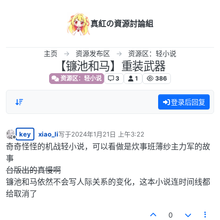
跳转至内容
真紅の資源討論組
主页
资源发布区
资源区：轻小说
【镰池和马】重装武器
资源区：轻小说
3
1
386
登录后回复
key
xiao_li
写于
2024年1月21日 上午3:22
最后由 编辑
离线
奇奇怪怪的机战轻小说，可以看做是炊事班薄纱主力军的故
事
台版出的真慢啊
镰池和马依然不会写人际关系的变化，这本小说连时间线都
给取消了
0