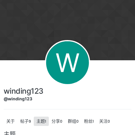
跳转至内容
W
winding123
@winding123
关于
帖子
主题
分享
群组
粉丝
关注
9
1
0
0
1
0
主题