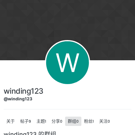
跳转至内容
W
winding123
@winding123
关于
帖子
主题
分享
群组
粉丝
关注
9
1
0
0
1
0
winding123 的群组