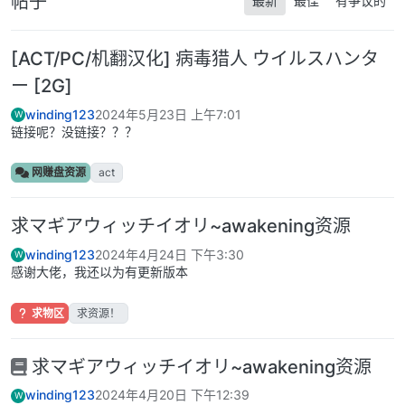
帖子
最新
最佳
有争议的
[ACT/PC/机翻汉化] 病毒猎人 ウイルスハンタ
ー [2G]
winding123
2024年5月23日 上午7:01
W
链接呢？没链接？？？
网赚盘资源
act
求マギアウィッチイオリ~awakening资源
winding123
2024年4月24日 下午3:30
W
感谢大佬，我还以为有更新版本
求物区
求资源！
求マギアウィッチイオリ~awakening资源
winding123
2024年4月20日 下午12:39
W