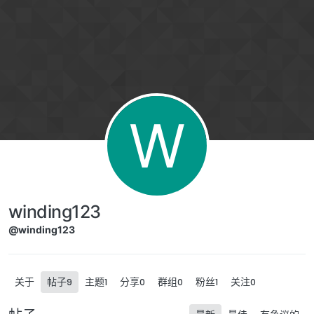
跳转至内容
W
winding123
@winding123
关于
帖子
主题
分享
群组
粉丝
关注
9
1
0
0
1
0