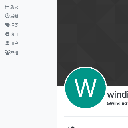
跳转至内容
版块
最新
标签
热门
用户
群组
W
wind
@winding
关于