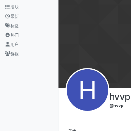
跳转至内容
版块
最新
标签
热门
用户
群组
H
hvvp
@hvvp
关于