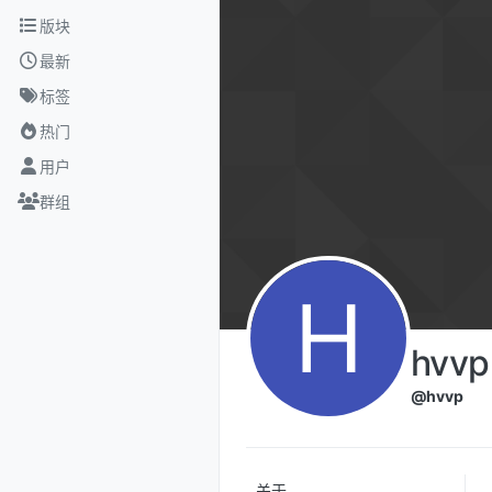
跳转至内容
版块
最新
标签
热门
用户
群组
H
hvvp
@hvvp
关于