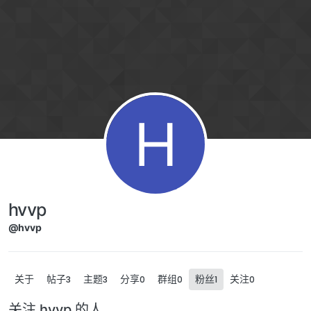
跳转至内容
H
hvvp
@hvvp
关于
帖子
主题
分享
群组
粉丝
关注
3
3
0
0
1
0
关注 hvvp 的人