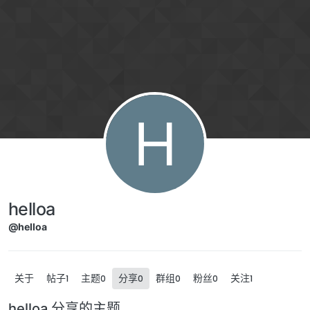
跳转至内容
H
helloa
@helloa
关于
帖子
主题
分享
群组
粉丝
关注
1
0
0
0
0
1
helloa 分享的主题