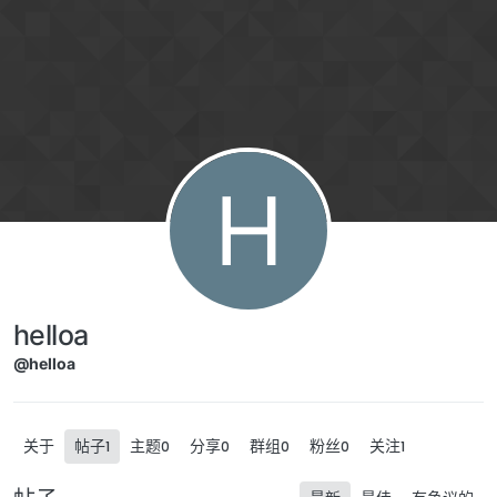
跳转至内容
H
helloa
@helloa
关于
帖子
主题
分享
群组
粉丝
关注
1
0
0
0
0
1