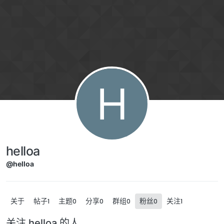
跳转至内容
H
helloa
@helloa
关于
帖子
主题
分享
群组
粉丝
关注
1
0
0
0
0
1
关注 helloa 的人