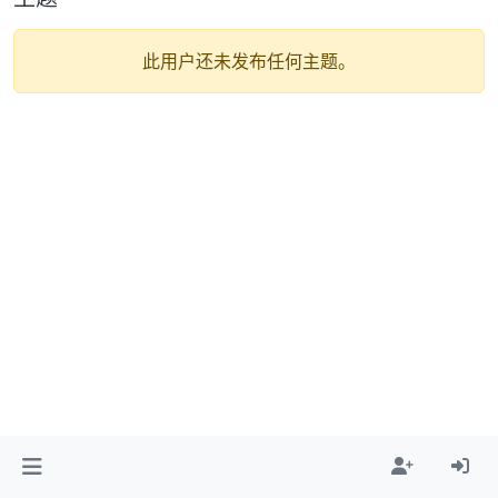
此用户还未发布任何主题。