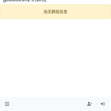
尚无群组信息