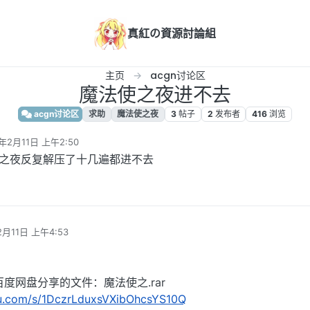
真紅の資源討論組
主页
acgn讨论区
魔法使之夜进不去
acgn讨论区
求助
魔法使之夜
3
帖子
2
发布者
416
浏览
4年2月11日 上午2:50
辑
法使之夜反复解压了十几遍都进不去
2月11日 上午4:53
度网盘分享的文件：魔法使之.rar
idu.com/s/1DczrLduxsVXibOhcsYS10Q