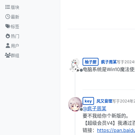
跳转至内容
版块
最新
标签
热门
用户
群组
柚子厨
疯子周某
写于
202
最后由 编
电脑系统是Win10魔
离线
key
风又音理
写于
2024年
最后由 编辑
@
疯子周某
离线
要不我给你个新版的。
【超级会员V4】我通过百
链接：
https://pan.ba