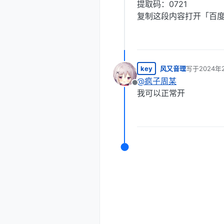
提取码：0721
复制这段内容打开「百度
key
风又音理
写于
2024年
最后由 编辑
@
疯子周某
离线
我可以正常开