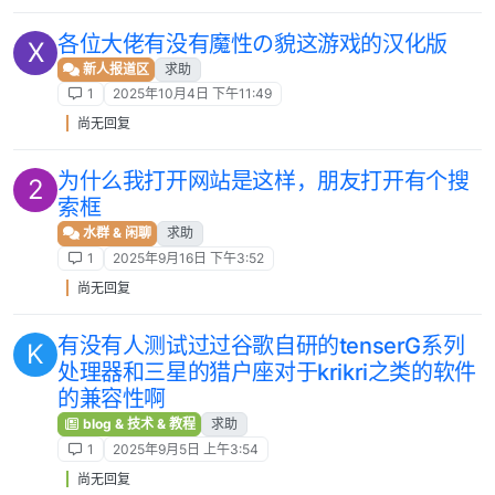
各位大佬有没有魔性の貌这游戏的汉化版
X
新人报道区
求助
1
2025年10月4日 下午11:49
尚无回复
为什么我打开网站是这样，朋友打开有个搜
2
索框
水群 & 闲聊
求助
1
2025年9月16日 下午3:52
尚无回复
有没有人测试过过谷歌自研的tenserG系列
K
处理器和三星的猎户座对于krikri之类的软件
的兼容性啊
blog & 技术 & 教程
求助
1
2025年9月5日 上午3:54
尚无回复