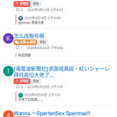
求物区
求助
3
2025年6月12日 上午4:57
2025年6月16日 上午4:48
X
@xxmoz 感谢大佬
怎么改账号啊
K
水群 & 闲聊
求助
1
2025年5月30日 下午6:50
尚无回复
[毒電波新聞社]求游戏真説・紅いシャーレ
I
拜托各位大佬了...
求物区
求助
3
2025年5月28日 上午7:25
2025年5月30日 上午1:37
I
不用了已找到。 。
Wanna.～SpartanSex Spermax!!
A