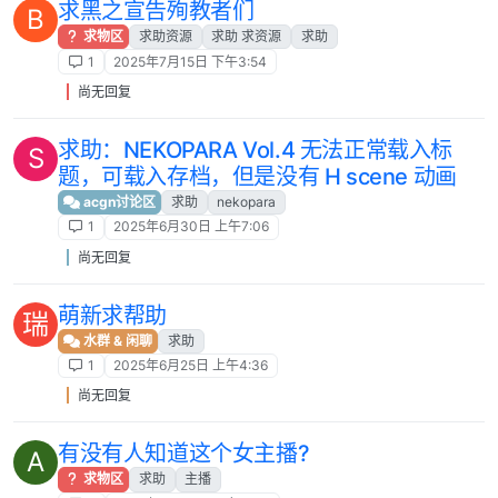
求黑之宣告殉教者们
B
求物区
求助资源
求助 求资源
求助
1
2025年7月15日 下午3:54
尚无回复
求助：NEKOPARA Vol.4 无法正常载入标
S
题，可载入存档，但是没有 H scene 动画
acgn讨论区
求助
nekopara
1
2025年6月30日 上午7:06
尚无回复
萌新求帮助
瑞
水群 & 闲聊
求助
1
2025年6月25日 上午4:36
尚无回复
有没有人知道这个女主播?
A
求物区
求助
主播