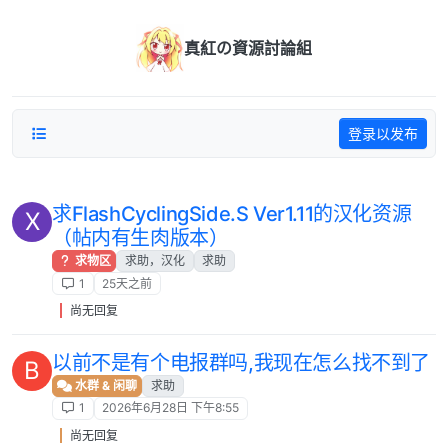
跳转至内容
真紅の資源討論組
登录以发布
求FlashCyclingSide.S Ver1.11的汉化资源
X
（帖内有生肉版本）
求物区
求助，汉化
求助
1
25天之前
尚无回复
以前不是有个电报群吗,我现在怎么找不到了
B
水群 & 闲聊
求助
1
2026年6月28日 下午8:55
尚无回复