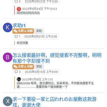
2
2025年6月23日 下午3:50
2025年6月24日 下午12:03
G
同问同问同问问问
求助rt
K
水群 & 闲聊
求助
1
2025年6月21日 上午5:58
尚无回复
怎么搜索最好啊，感觉搜索不完整啊，明明
B
有那个字却搜不到
水群 & 闲聊
求助
3
2025年6月14日 上午6:09
2025年7月9日 上午1:15
@BEGOIN 哈哈，我也遇到过，后来发现，不同板块搜索不互
通.......................需要到每个版块都搜一下
求一下悪役一家と囚われのお屋敷这款游
X
戏，谢谢大佬