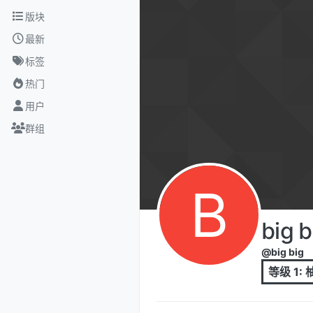
跳转至内容
版块
最新
标签
热门
用户
群组
B
big b
@big big
等级 1: