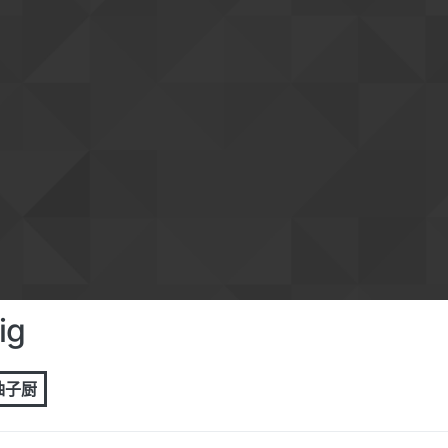
ig
 柚子厨