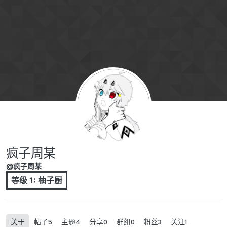
跳转至内容
疯子周某
@疯子周某
等级 1: 柚子厨
关于
帖子
主题
分享
群组
粉丝
关注
5
4
0
0
3
1