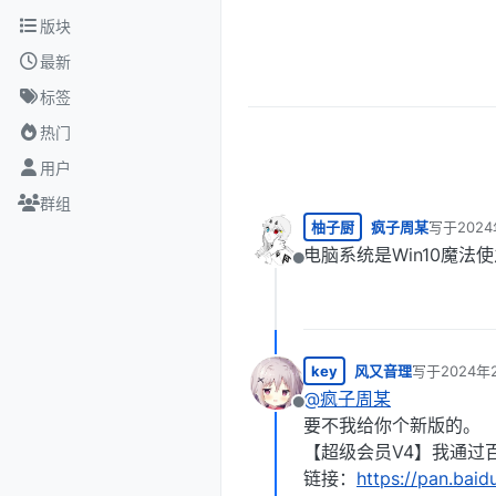
跳转至内容
版块
最新
标签
热门
用户
群组
柚子厨
疯子周某
写于
202
最后由 编
电脑系统是Win10魔
离线
key
风又音理
写于
2024年
最后由 编辑
@
疯子周某
离线
要不我给你个新版的。
【超级会员V4】我通过百
链接：
https://pan.ba