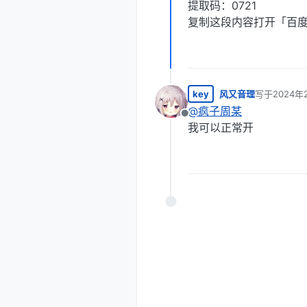
提取码：0721
复制这段内容打开「百度
key
风又音理
写于
2024年
最后由 编辑
@
疯子周某
离线
我可以正常开