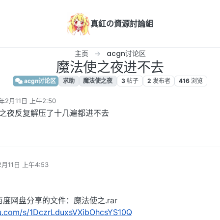
真紅の資源討論組
主页
acgn讨论区
魔法使之夜进不去
acgn讨论区
求助
魔法使之夜
3
帖子
2
发布者
416
浏览
4年2月11日 上午2:50
辑
法使之夜反复解压了十几遍都进不去
2月11日 上午4:53
度网盘分享的文件：魔法使之.rar
idu.com/s/1DczrLduxsVXibOhcsYS10Q