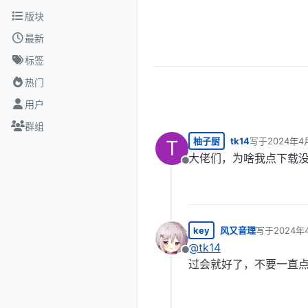
跳转至内容
版块
最新
标签
热门
用户
群组
柚子厨
tk14
写于
2024年4
T
最后由 编辑
大佬们，为啥我点下载
离线
key
风又音理
写于
2024年
最后由 编辑
@
tk14
离线
过会就好了，不要一直