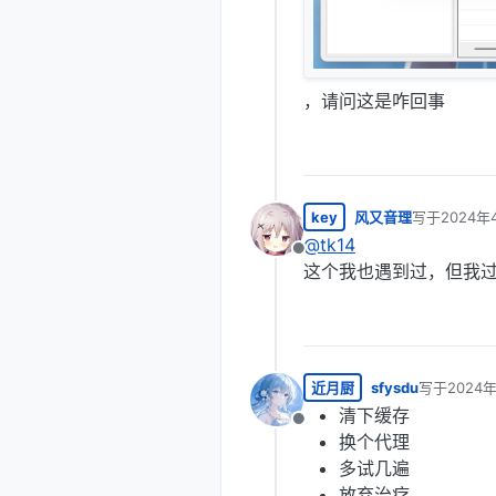
，请问这是咋回事
key
风又音理
写于
2024年
最后由 编辑
@
tk14
离线
这个我也遇到过，但我
近月厨
sfysdu
写于
2024
最后由 编辑
清下缓存
离线
换个代理
多试几遍
放弃治疗