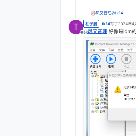
风又音理
@
tk14
过会就好了，
柚子厨
tk14
写于
2024年4
T
最后由 编辑
@
风又音理
好像是idm
离线