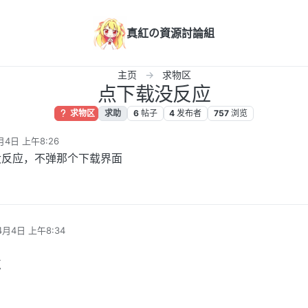
真紅の資源討論組
主页
求物区
点下载没反应
求物区
求助
6
帖子
4
发布者
757
浏览
月4日 上午8:26
没反应，不弹那个下载界面
4月4日 上午8:34
点