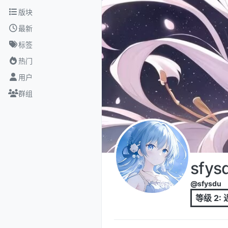
跳转至内容
版块
最新
标签
热门
用户
群组
sfys
@sfysdu
等级 2: