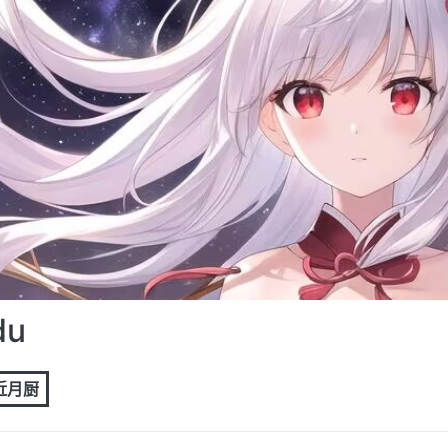
du
 近月厨