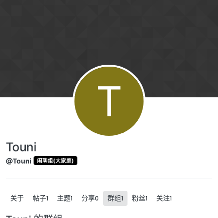
跳转至内容
T
Touni
@Touni
闲聊组(大家庭)
关于
帖子
主题
分享
群组
粉丝
关注
1
1
0
1
1
1