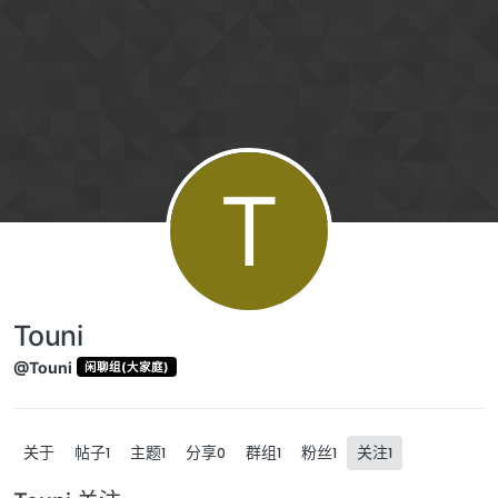
跳转至内容
T
Touni
@Touni
闲聊组(大家庭)
关于
帖子
主题
分享
群组
粉丝
关注
1
1
0
1
1
1