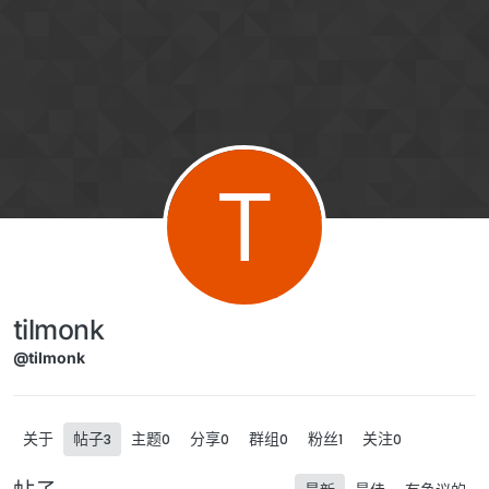
跳转至内容
T
tilmonk
@tilmonk
关于
帖子
主题
分享
群组
粉丝
关注
3
0
0
0
1
0