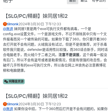
帖子
最新
最佳
有争议的
【SLG/PC/精翻】妹同居1和2
tilmonk
2024年3月30日 下午12:33
T
@
無道
妹同居1里是两个exe可执行文件都有病毒，一个是
config.exe设置文件，一个是游戏文件，不过不排除其中只有一个文
件报毒而另一个被传染的可能。如果你下载了360，你只要开着360
去打开就不会有问题，火绒我没有试过，但是不是很推荐，对于杀毒
软件我只能说，defender是适用性比较强，而360适合新手，同时适
合电脑老手，而火绒介于二者之间。
注意不是误报
，这个病毒一般没
有后门，所以不会有盗号或者是勒索情况，但是有很强的攻击性，会
破坏几乎所有的exe可执行文件，所以各位网上冲浪务必注意赛博花
柳和电脑健康。
网赚盘资源
【SLG/PC/精翻】妹同居1和2
tilmonk
2024年3月30日 下午12:23
T
@
無道
如果你没中招，下一个360然后打开是不会有问题的，如果你