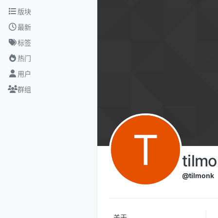
跳转至内容
版块
最新
标签
热门
用户
群组
T
tilm
@tilmonk
关于