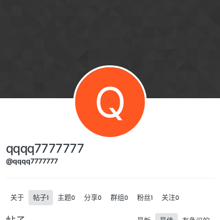
跳转至内容
Q
qqqq7777777
@qqqq7777777
关于
帖子
主题
分享
群组
粉丝
关注
1
0
0
0
1
0