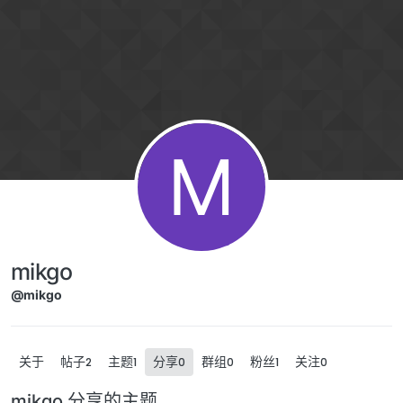
跳转至内容
M
mikgo
@mikgo
关于
帖子
主题
分享
群组
粉丝
关注
2
1
0
0
1
0
mikgo 分享的主题