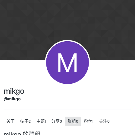
跳转至内容
M
mikgo
@mikgo
关于
帖子
主题
分享
群组
粉丝
关注
2
1
0
0
1
0
mikgo 的群组