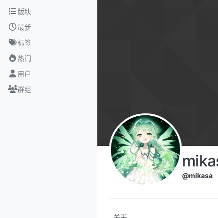
跳转至内容
版块
最新
标签
热门
用户
群组
mika
@mikasa
关于