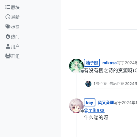
跳转至内容
版块
最新
标签
热门
用户
群组
柚子厨
mikasa
写于
2024
最后由 编
有没有樱之诗的资源呀(O
离线
1 条回复
最后回复
2024年
key
风又音理
写于
2024年
最后由 编辑
@
mikasa
离线
什么端的呀