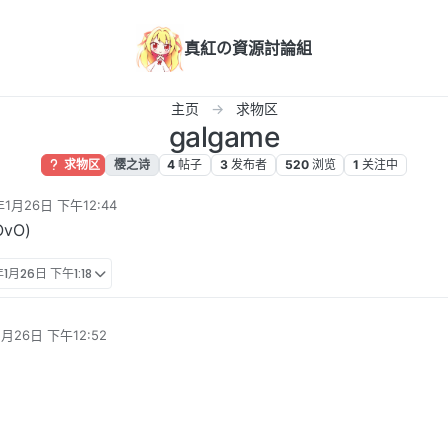
真紅の資源討論組
主页
求物区
galgame
求物区
樱之诗
4
帖子
3
发布者
520
浏览
1
关注中
年1月26日 下午12:44
辑
vO)
1月26日 下午1:18
1月26日 下午12:52