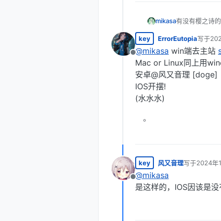
mikasa
有没有樱之诗的资
key
ErrorEutopia
写于
20
最后由 Er
@
mikasa
win端去主站
离线
Mac or Linux同上用win
安卓@风又音理 [doge]
IOS开摆!
(水水水)
key
风又音理
写于
2024年
最后由 编辑
@
mikasa
离线
是这样的，IOS因该是没