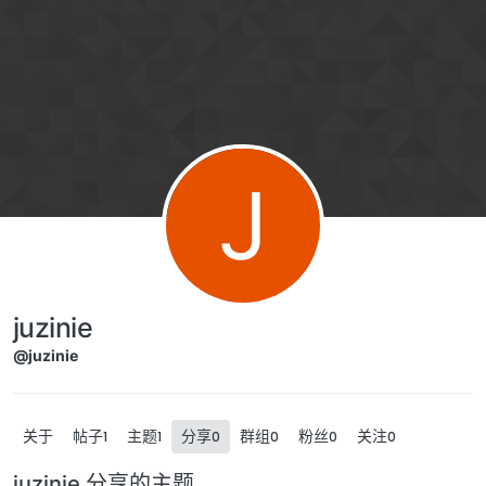
跳转至内容
J
juzinie
@juzinie
关于
帖子
主题
分享
群组
粉丝
关注
1
1
0
0
0
0
juzinie 分享的主题