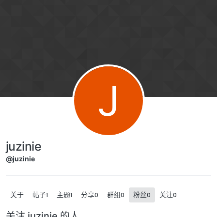
跳转至内容
J
juzinie
@juzinie
关于
帖子
主题
分享
群组
粉丝
关注
1
1
0
0
0
0
关注 juzinie 的人