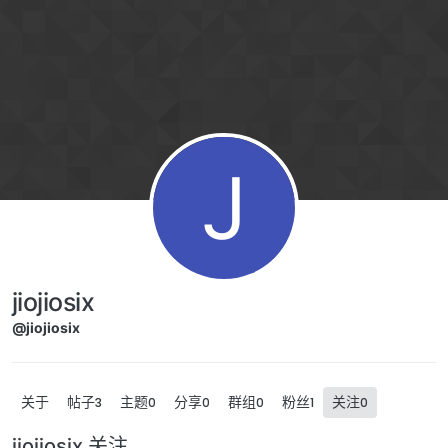
跳转至内容
J
jiojiosix
@jiojiosix
关于
帖子
主题
分享
群组
粉丝
关注
3
0
0
0
1
0
jiojiosix 关注