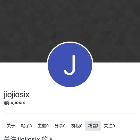
跳转至内容
J
jiojiosix
@jiojiosix
关于
帖子
主题
分享
群组
粉丝
关注
3
0
0
0
1
0
关注 jiojiosix 的人