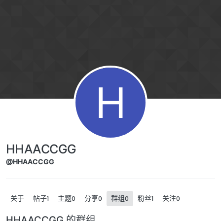
跳转至内容
H
HHAACCGG
@HHAACCGG
关于
帖子
主题
分享
群组
粉丝
关注
1
0
0
0
1
0
HHAACCGG 的群组