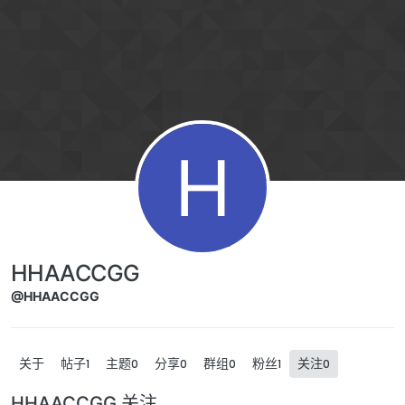
跳转至内容
H
HHAACCGG
@HHAACCGG
关于
帖子
主题
分享
群组
粉丝
关注
1
0
0
0
1
0
HHAACCGG 关注