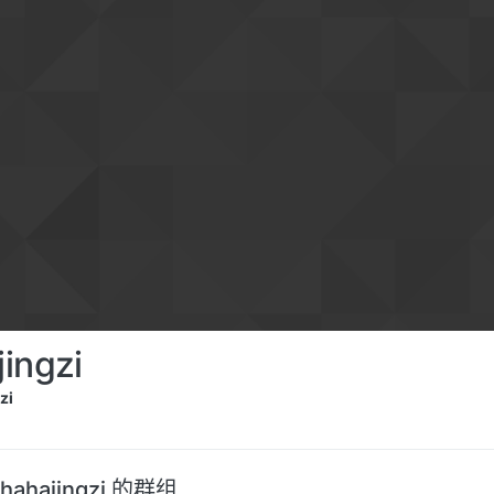
jingzi
zi
hahajingzi 的群组