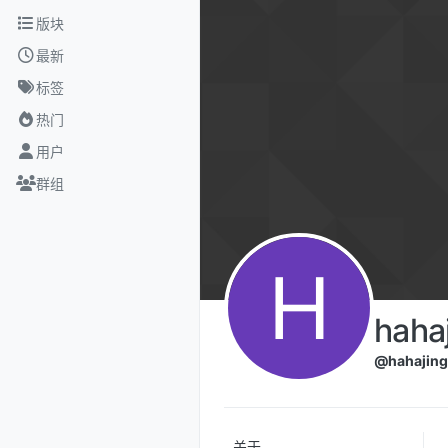
跳转至内容
版块
最新
标签
热门
用户
群组
H
haha
@hahajing
关于