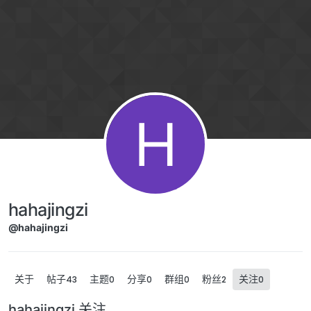
跳转至内容
H
hahajingzi
@hahajingzi
关于
帖子
主题
分享
群组
粉丝
关注
43
0
0
0
2
0
hahajingzi 关注