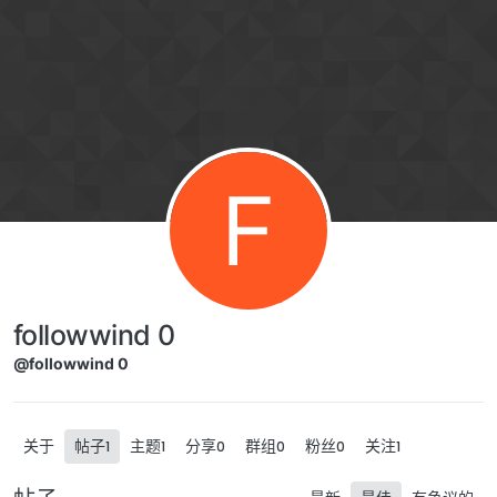
跳转至内容
F
followwind 0
@followwind 0
关于
帖子
主题
分享
群组
粉丝
关注
1
1
0
0
0
1