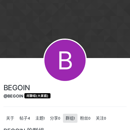
跳转至内容
B
BEGOIN
@BEGOIN
闲聊组(大家庭)
关于
帖子
主题
分享
群组
粉丝
关注
4
1
0
1
0
0