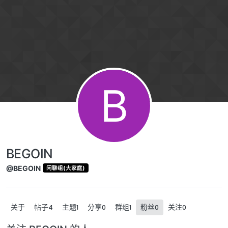
跳转至内容
B
BEGOIN
@BEGOIN
闲聊组(大家庭)
关于
帖子
主题
分享
群组
粉丝
关注
4
1
0
1
0
0