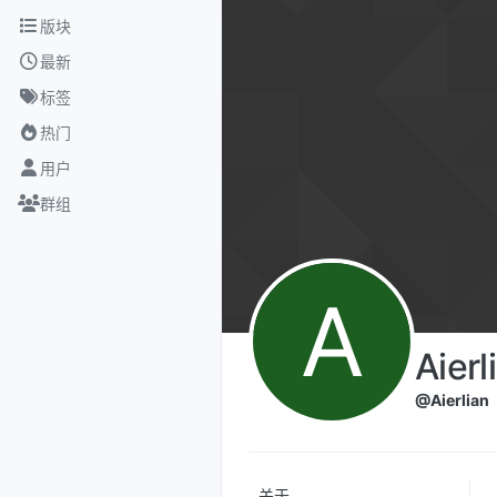
跳转至内容
版块
最新
标签
热门
用户
群组
A
Aierl
@Aierlian
关于