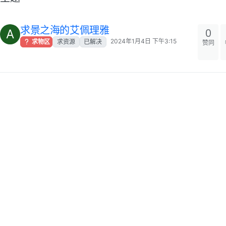
求景之海的艾佩理雅
0
A
2024年1月4日 下午3:15
求物区
求资源
已解决
赞同