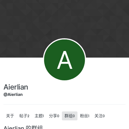
跳转至内容
A
Aierlian
@Aierlian
关于
帖子
主题
分享
群组
粉丝
关注
2
1
0
0
1
0
Aierlian 的群组