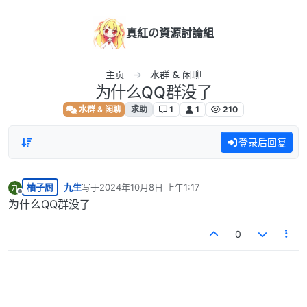
跳转至内容
真紅の資源討論組
主页
水群 & 闲聊
为什么QQ群没了
水群 & 闲聊
求助
1
1
210
登录后回复
柚子厨
九生
写于
2024年10月8日 上午1:17
九
最后由 编辑
离线
为什么QQ群没了
0