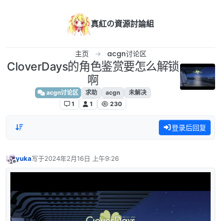
跳转至内容
真紅の資源討論組
主页
acgn讨论区
CloverDays的角色鉴赏要怎么解锁
啊
acgn讨论区
求助
acgn
未解决
1
1
230
登录后回复
yuka
写于
2024年2月16日 上午9:26
最后由 编辑
离线