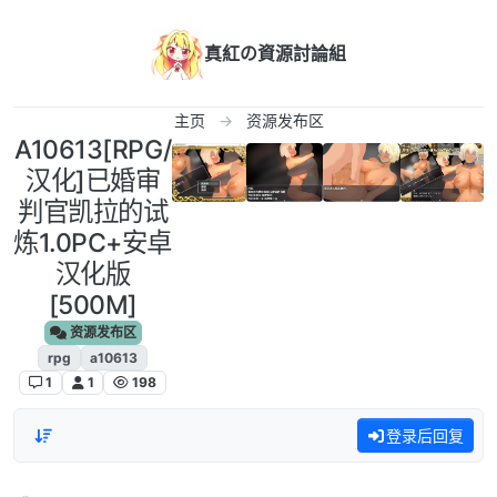
跳转至内容
真紅の資源討論組
主页
资源发布区
A10613[RPG/
汉化]已婚审
判官凯拉的试
炼1.0PC+安卓
汉化版
[500M]
资源发布区
rpg
a10613
1
1
198
登录后回复