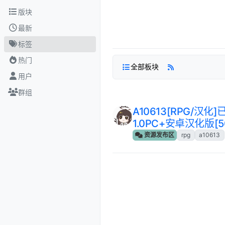
跳转至内容
版块
最新
标签
热门
全部板块
用户
群组
A10613[RPG/汉
1.0PC+安卓汉化版[5
资源发布区
rpg
a10613