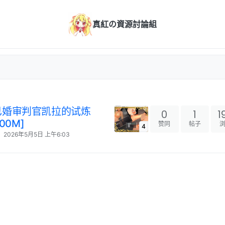
真紅の資源討論組
化]已婚审判官凯拉的试炼
0
1
1
00M]
赞同
帖子
4
2026年5月5日 上午6:03