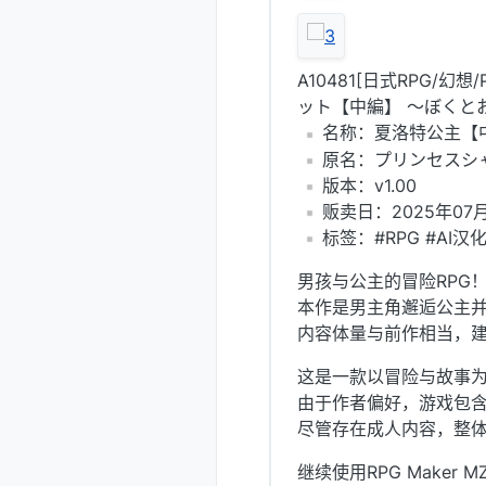
A10481[日式RPG
ット【中編】 ～ぼくとお姫
️名称：夏洛特公主
️原名：プリンセス
️版本：v1.00
️贩卖日：2025年07月
️标签：#RPG #AI汉化
男孩与公主的冒险RPG
本作是男主角邂逅公主并
内容体量与前作相当，
这是一款以冒险与故事为
由于作者偏好，游戏包
尽管存在成人内容，整
继续使用RPG Maker 