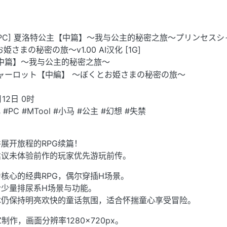
/幻想/PC] 夏洛特公主【中篇】～我与公主的秘密之旅～プリンセス
さまの秘密の旅～v1.00 AI汉化 [1G]
【中篇】～我与公主的秘密之旅～
シャーロット【中編】 ～ぼくとお姫さまの秘密の旅～
12日 0时
 #PC #MTool #小马 #公主 #幻想 #失禁
！
展开旅程的RPG续篇！
建议未体验前作的玩家优先游玩前传。
核心的经典RPG，偶尔穿插H场景。
含少量排尿系H场景与功能。
体仍保持明亮欢快的童话氛围，适合怀揣童心享受冒险。
MZ制作，画面分辨率1280×720px。