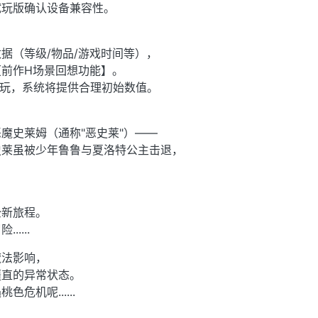
试玩版确认设备兼容性。
据（等级/物品/游戏时间等），
前作H场景回想功能】。
游玩，系统将提供合理初始数值。
魔史莱姆（通称"恶史莱"）——
史莱虽被少年鲁鲁与夏洛特公主击退，
全新旅程。
....
魔法影响，
僵直的异常状态。
危机呢......