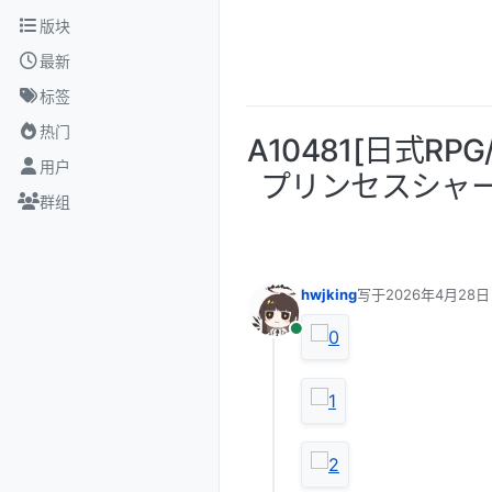
跳转至内容
版块
最新
标签
热门
A10481[日式
用户
プリンセスシャー
群组
hwjking
写于
2026年4月28日 
最后由 编辑
在线