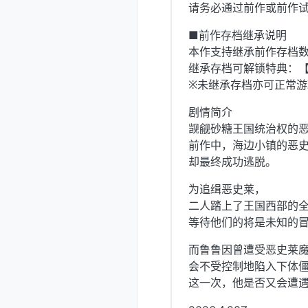
请务必通过前作或前作
■前作存档继承说明
本作支持继承前作存档数
继承存档可解锁特典：【
※未继承存档亦可正常
剧情简介
觊觎砂糖王国统治权的恶
前作中，海边小镇的恶
却最终成功逃脱。
为追缉恶史莱，
二人踏上了王国西部的
等待他们的将是未知的冒险..
而鲁鲁因曾遭受恶史莱
会不受控制地陷入下体
这一次，他是否又会遭遇桃色