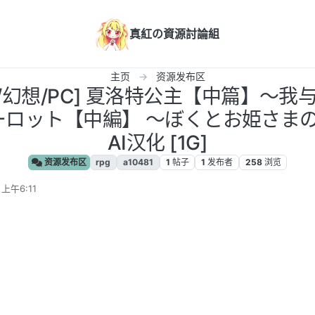
真紅の資源討論組
主页
资源发布区
RPG/幻想/PC] 夏洛特公主【中篇】～
ロット【中編】 ～ぼくとお姫さまの秘
AI汉化 [1G]
资源发布区
rpg
a10481
1
帖子
1
发布者
258
浏览
上午6:11