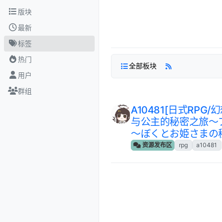
跳转至内容
版块
最新
标签
热门
全部板块
用户
群组
A10481[日式RPG
与公主的秘密之旅～
～ぼくとお姫さまの秘密の
资源发布区
rpg
a10481