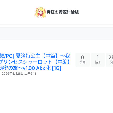
真紅の資源討論組
/幻想/PC] 夏洛特公主【中篇】～我
0
1
2
プリンセスシャーロット【中編】
赞同
帖子
旅～v1.00 AI汉化 [1G]
2026年4月28日 上午6:11