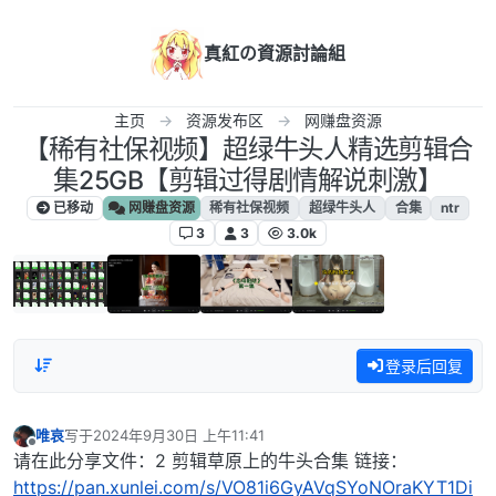
跳转至内容
真紅の資源討論組
主页
资源发布区
网赚盘资源
【稀有社保视频】超绿牛头人精选剪辑合
集25GB【剪辑过得剧情解说刺激】
已移动
网赚盘资源
稀有社保视频
超绿牛头人
合集
ntr
3
3
3.0k
登录后回复
唯哀
写于
2024年9月30日 上午11:41
最后由 编辑
离线
请在此分享文件：2 剪辑草原上的牛头合集 链接：
https://pan.xunlei.com/s/VO81i6GyAVqSYoNOraKYT1Di