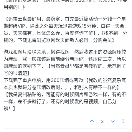
【解压码灰原哀】《解压软件最好.360压缩，其次7z，不要
用别的！》
【迅雷云盘最好用，最稳定，首先最近搞活动一分钱一个星
期超级VIP，除此之外每天玩迅雷游戏15分钟，白得一天会
员，天天都有，具体怎么弄，百度咨询了解】.《找不到一分
钱的，下载迅雷浏览器网盘页面新人必得一分购会员》
游戏和图片没啥关系，懒得找图，然后我这里的资源解压较
为麻烦，我一般都该后缀前缀分卷压缩，还压缩三次，所以
嫌麻烦的就别下了，【当然云盘里都是有教程的，示范例子
写的很清楚】
下载完了重启电脑，用360压缩或者7z【我改的虽然复杂其
本质也就是分卷压缩改后缀，，，和别人有啥不一样的】
【我是复制粘贴的，可能有的时候图片和游戏一样，有的不
一样，差不多就行了，还有的时候发的是视频，自己分
辨！】
3