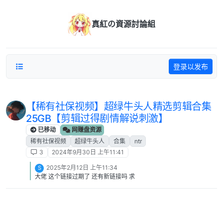
跳转至内容
真紅の資源討論組
登录以发布
【稀有社保视频】超绿牛头人精选剪辑合集
25GB【剪辑过得剧情解说刺激】
已移动
网赚盘资源
稀有社保视频
超绿牛头人
合集
ntr
3
2024年9月30日 上午11:41
2025年2月12日 上午11:34
S
大佬 这个链接过期了 还有新链接吗 求